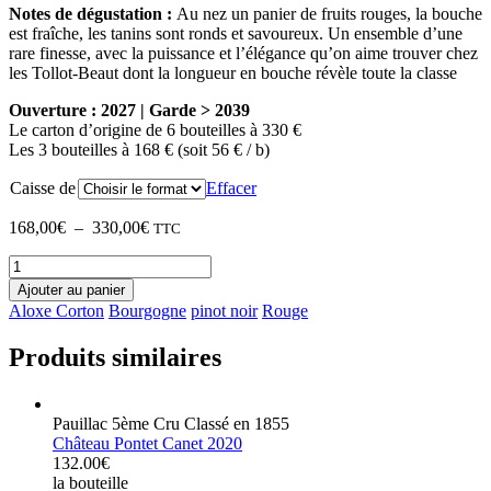
Notes de dégustation :
Au nez un panier de fruits rouges, la bouche
est fraîche, les tanins sont ronds et savoureux. Un ensemble d’une
rare finesse, avec la puissance et l’élégance qu’on aime trouver chez
les Tollot-Beaut dont la longueur en bouche révèle toute la classe
Ouverture : 2027 | Garde > 2039
Le carton d’origine de 6 bouteilles à 330 €
Les 3 bouteilles à 168 € (soit 56 € / b)
Caisse de
Effacer
Plage
168,00
€
–
330,00
€
TTC
de
quantité
prix :
de
168,00€
Ajouter au panier
Domaine
à
Aloxe Corton
Bourgogne
pinot noir
Rouge
Tollot
330,00€
Beaut
Produits similaires
2024
Aloxe
Corton
Pauillac 5ème Cru Classé en 1855
Château Pontet Canet 2020
132.00€
la bouteille